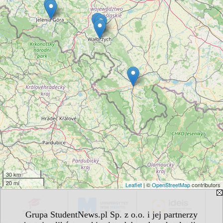
30 km
20 mi
Leaflet
| ©
OpenStreetMap
contributors
Grupa StudentNews.pl Sp. z o.o. i jej partnerzy